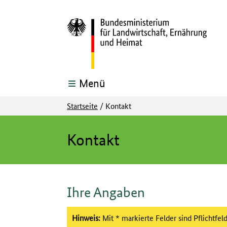
Menü
Startseite
/
Kontakt
Hier beginnt der Hauptinhalt dieser Seite
Kontakt
Formular:
Ihre Angaben
Hinweis:
Mit * markierte Felder sind Pflichtfeld