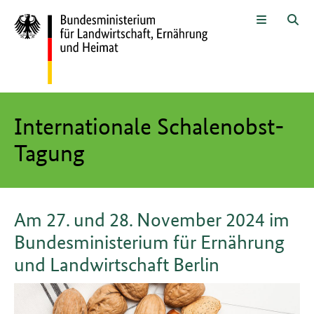
Zum Seiteninhalt
Zur Suche
Zur Hauptnavigation
Zur Metanavigation
Zur Unternavigation
Zur Fußnavigation
Menü
Suc
Hier beginnt der Hauptinhalt dieser Seite
Internationale Schalenobst-
Tagung
Am 27. und 28. November 2024 im
Bundesministerium für Ernährung
und Landwirtschaft Berlin