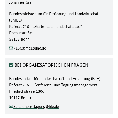
Ansprechpartner:
Johannes Graf
Behörde:
Bundesministerium für Ernährung und Landwirtschaft
(BMEL)
Referat
716 – „Gartenbau, Landschaftsbau“
Straße/Hausnummer:
Rochusstraße 1
Postleitzahl/Ort:
53123 Bonn
(at)
(dot)
716
bmel.bund
de
BEI ORGANISATORISCHEN FRAGEN
Behörde:
Bundesanstalt für Landwirtschaft und Ernährung (BLE)
Referat
216 – Konferenz- und Tagungsmanagement
Straße/Hausnummer:
Friedrichstraße 130c
Postleitzahl/Ort:
10117 Berlin
(at)
(dot)
Schalenobsttagung
ble
de