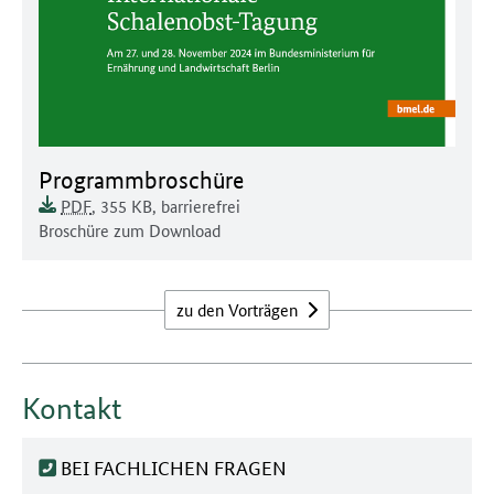
Dokument zum runterladen:
Programmbroschüre
Dokumentenformat:
Barrierefreiheit:
Dieses Dokument ist
Dokumentengröße:
PDF
, 355 KB
,
barrierefrei
Dokumentenbeschreibung:
Broschüre zum Download
zu den Vorträgen
Kontakt
BEI FACHLICHEN FRAGEN